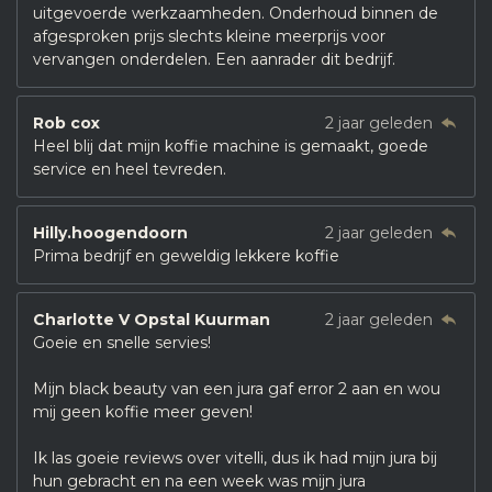
uitgevoerde werkzaamheden. Onderhoud binnen de
afgesproken prijs slechts kleine meerprijs voor
vervangen onderdelen. Een aanrader dit bedrijf.
Rob cox
2 jaar geleden
Heel blij dat mijn koffie machine is gemaakt, goede
service en heel tevreden.
Hilly.hoogendoorn
2 jaar geleden
Prima bedrijf en geweldig lekkere koffie
Charlotte V Opstal Kuurman
2 jaar geleden
Goeie en snelle servies!
Mijn black beauty van een jura gaf error 2 aan en wou
mij geen koffie meer geven!
Ik las goeie reviews over vitelli, dus ik had mijn jura bij
hun gebracht en na een week was mijn jura