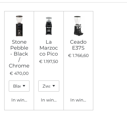
Stone
La
Ceado
Pebble
Marzoc
E37S
- Black
co Pico
€ 1.766,60
/
€ 1.197,50
Chrome
€ 470,00
In winkelwagen
In winkelwagen
In winkelwagen