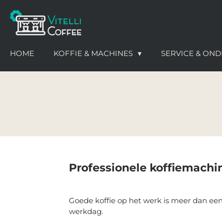
Ga
direct
naar
de
HOME
KOFFIE & MACHINES
SERVICE & O
hoofdinhoud
Professionele koffiemachin
Goede koffie op het werk is meer dan een 
werkdag.