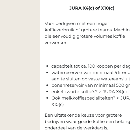
JURA X4(c) of X10(c)
Voor bedrijven met een hoger
koffieverbruik of grotere teams. Machin
die eenvoudig grotere volumes koffie
verwerken.
capaciteit tot ca. 100 koppen per da
waterreservoir van minimaal 5 liter o
aan te sluiten op vaste wateraanslui
bonenreservoir van minimaal 500 gr
enkel zwarte koffie's? > JURA X4(c)
Ook melkkoffiespecialiteiten? > JU
X10(c)
Een uitstekende keuze voor grotere
bedrijven waar goede koffie een belang
onderdeel van de werkdag is.