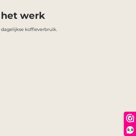
 het werk
agelijkse koffieverbruik.
9,9