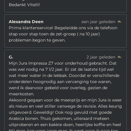
Bedankt Vitelli!
Alexandra Deen
een jaar geleden
Prima klantenservice! Begeleidde ons via de telefoon
stap voor stap toen de zet-groep ( na 10 jaar)
problemen begon te geven.
G.
2 jaar geleden
Mijn Jura Impressa Z7 voor onderhoud gebracht. Dat
was wel nodig na 7 1/2 jaar. Er zat de laatste tijd wel
wat meer water in de lekbak. Doordat er verschillende
onderdelen hoognodig aan vervanging toe waren,
werd ik daarvoor gebeld voor overleg, gezien de
meerkosten.
Akkoord gegaan voor de meerprijs en mijn Jura is weer
als nieuw en veel stiller vanwege de revisie. Alles keurig
uitgevoerd. Geweldig! Ook nog gevuld met goede
Arabica bonen. Thuis gekomen, uiteraard meteen
uitproberen en een bakkie doen, heerlijke koffie en heel
blij mee, kan weer jaren mee. Ik weet waar ik naar toe