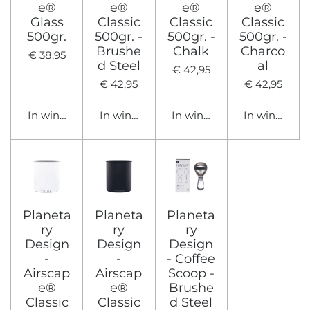
e®
e®
e®
e®
Glass
Classic
Classic
Classic
500gr.
500gr. -
500gr. -
500gr. -
Brushe
Chalk
Charco
€ 38,95
d Steel
al
€ 42,95
€ 42,95
€ 42,95
In winkelwagen
In winkelwagen
In winkelwagen
In winkelwa
Planeta
Planeta
Planeta
ry
ry
ry
Design
Design
Design
-
-
- Coffee
Airscap
Airscap
Scoop -
e®
e®
Brushe
Classic
Classic
d Steel