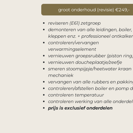
groot onderhoud (revisie) €249,-
reviseren (E61) zetgroep
demonteren van alle leidingen, boiler,
kleppen enz. + professioneel ontkalke
controleren/vervangen
verwarmingselement
vernieuwen groepsrubber (piston ring
vernieuwen doucheplaatje/zeefje
smeren stoompijpje/heetwater kraan
mechaniek
vervangen van alle rubbers en pakki
controleren/afstellen boiler en pomp 
controleren temperatuur
controleren werking van alle onderde
prijs is exclusief onderdelen