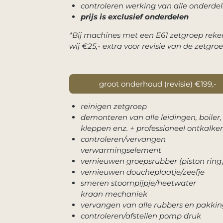
controleren werking van alle onderde
prijs is exclusief onderdelen
*Bij machines met een E61 zetgroep rek
wij €25,- extra voor revisie van de zetgro
groot onderhoud (revisie) €199,-
reinigen zetgroep
demonteren van alle leidingen, boiler,
kleppen enz. + professioneel ontkalke
controleren/vervangen
verwarmingselement
vernieuwen groepsrubber (piston ring
vernieuwen doucheplaatje/zeefje
smeren stoompijpje/heetwater
kraan mechaniek
vervangen van alle rubbers en pakki
controleren/afstellen pomp druk