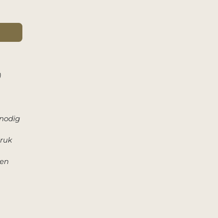
)
 nodig
druk
len