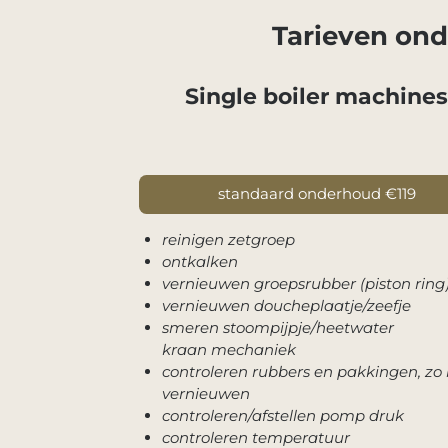
Tarieven on
Single boiler machine
standaard onderhoud €119
reinigen zetgroep
ontkalken
vernieuwen groepsrubber (piston ring
vernieuwen doucheplaatje/zeefje
smeren stoompijpje/heetwater
kraan mechaniek
controleren rubbers en pakkingen, zo
vernieuwen
controleren/afstellen pomp druk
controleren temperatuur