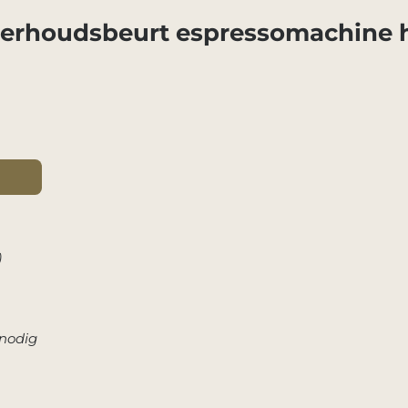
derhoudsbeurt espressomachine h
s
)
 nodig