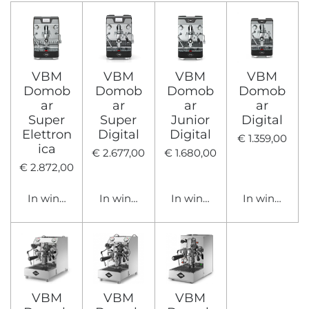
VBM
VBM
VBM
VBM
Domob
Domob
Domob
Domob
ar
ar
ar
ar
Super
Super
Junior
Digital
Elettron
Digital
Digital
€ 1.359,00
ica
€ 2.677,00
€ 1.680,00
€ 2.872,00
In winkelwagen
In winkelwagen
In winkelwagen
In winkelwa
VBM
VBM
VBM