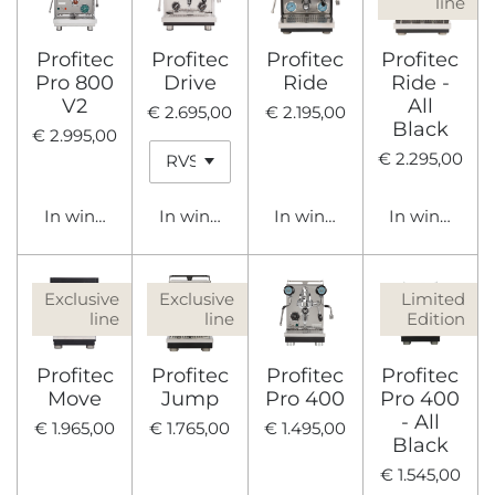
line
Profitec
Profitec
Profitec
Profitec
Pro 800
Drive
Ride
Ride -
V2
All
€ 2.695,00
€ 2.195,00
Black
€ 2.995,00
€ 2.295,00
In winkelwagen
In winkelwagen
In winkelwagen
In winkelwa
Exclusive
Exclusive
Limited
line
line
Edition
Profitec
Profitec
Profitec
Profitec
Move
Jump
Pro 400
Pro 400
- All
€ 1.965,00
€ 1.765,00
€ 1.495,00
Black
€ 1.545,00