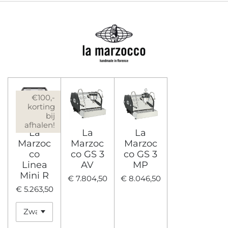
€100,-
korting
bij
afhalen!
La
La
La
Marzoc
Marzoc
Marzoc
co
co GS 3
co GS 3
Linea
AV
MP
Mini R
€ 7.804,50
€ 8.046,50
€ 5.263,50