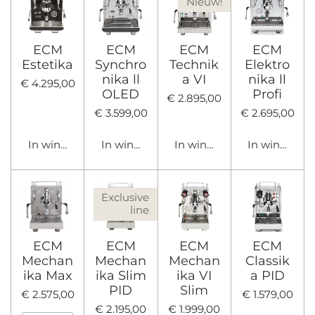
Nieuw!
ECM
ECM
ECM
ECM
Estetika
Synchro
Technik
Elektro
nika ll
a VI
nika ll
€ 4.295,00
OLED
Profi
€ 2.895,00
€ 3.599,00
€ 2.695,00
In winkelwagen
In winkelwagen
In winkelwagen
In winkelwa
Exclusive
line
ECM
ECM
ECM
ECM
Mechan
Mechan
Mechan
Classik
ika Max
ika Slim
ika VI
a PID
PID
Slim
€ 2.575,00
€ 1.579,00
€ 2.195,00
€ 1.999,00