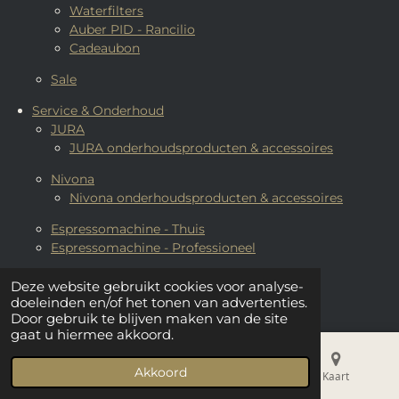
Waterfilters
Auber PID - Rancilio
Cadeaubon
Sale
Service & Onderhoud
JURA
JURA onderhoudsproducten & accessoires
Nivona
Nivona onderhoudsproducten & accessoires
Espressomachine - Thuis
Espressomachine - Professioneel
Zakelijk
Deze website gebruikt cookies voor analyse-
Koffie op het werk
doeleinden en/of het tonen van advertenties.
Koffie bestellen
Door gebruik te blijven maken van de site
gaat u hiermee akkoord.
Espressomachines - Professioneel
Volautomaat - Professioneel
Akkoord
E-mailadres
Telefoonnummer
Kaart
Workshops & Op locatie