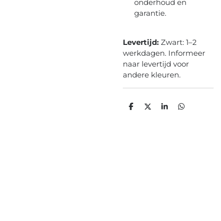
onderhoud en
garantie.
Levertijd:
Zwart: 1–2
werkdagen. Informeer
naar levertijd voor
andere kleuren.
D
D
S
D
e
e
h
e
l
e
a
l
e
l
r
e
n
e
n