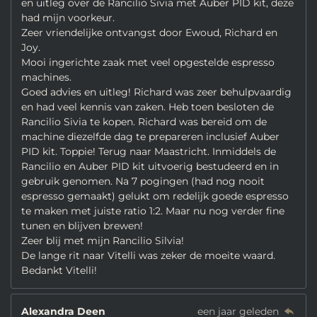
en uitleg over de Rancilio Sivia met Auber PID kit, deze
had mijn voorkeur.
Zeer vriendelijke ontvangst door Ewoud, Richard en
Joy.
Mooi ingerichte zaak met veel opgestelde espresso
machines.
Goed advies en uitleg! Richard was zeer behulpvaardig
en had veel kennis van zaken. Heb toen besloten de
Rancilio Sivia te kopen. Richard was bereid om de
machine diezelfde dag te prepareren inclusief Auber
PID kit. Toppie! Terug naar Maastricht. Inmiddels de
Rancilio en Auber PID kit uitvoerig bestudeerd en in
gebruik genomen. Na 7 pogingen (had nog nooit
espresso gemaakt) gelukt om redelijk goede espresso
te maken met juiste ratio 1:2. Maar nu nog verder fine
tunen en blijven brewen!
Zeer blij met mijn Rancilio Silvia!
De lange rit naar Vitelli was zeker de moeite waard.
Bedankt Vitelli!
Alexandra Deen
een jaar geleden