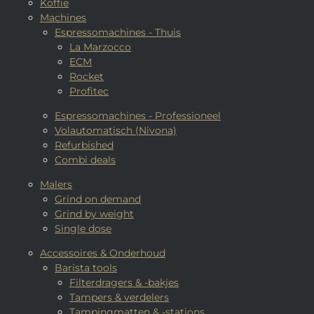
Koffie
Machines
Espressomachines - Thuis
La Marzocco
ECM
Rocket
Profitec
Espressomachines - Professioneel
Volautomatisch (Nivona)
Refurbished
Combi deals
Malers
Grind on demand
Grind by weight
Single dose
Accessoires & Onderhoud
Barista tools
Filterdragers & -bakjes
Tampers & verdelers
Tampingmatten & -stations