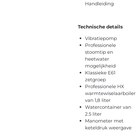
Handleiding
Technische details
Vibratiepomp
Professionele
stoomtip en
heetwater
mogelijkheid
Klassieke E61
zetgroep
Professionele HX
warmtewiselaarboiler
van 1,8 liter
Watercontainer van
2.5 liter
Manometer met
keteldruk weergave