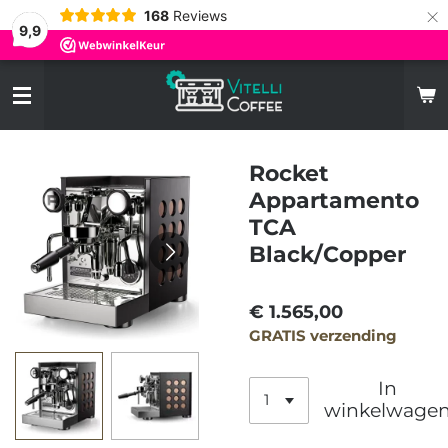
×
168
Reviews
9,9
Rocket
Appartamento
TCA
Black/Copper
€ 1.565,00
GRATIS verzending
In
winkelwage