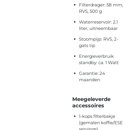
Filterdrager: 58 mm,
RVS, 500 g
Waterreservoir: 2,1
liter, uitneembaar
Stoompijp: RVS, 2-
gats tip
Energieverbruik
standby: ca. 1 Watt
Garantie: 24
maanden
Meegeleverde
accessoires
1-kops filterbakje
(
gemalen koffie/ESE
servings)