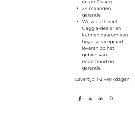
ons in Zwaag.
24 maanden
garantie.
Wij zijn officieel
Gaggia-dealer en
kunnen daarom een
hoge servicegraad
leveren op het
gebied van
onderhoud en
garantie.
Levertijd: 1-2 werkdagen
D
D
S
D
e
e
h
e
l
e
a
l
e
l
r
e
n
e
n