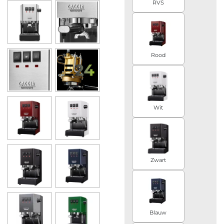
RVS
Rood
Wit
Zwart
Blauw