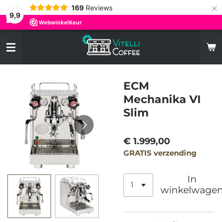
×
169
Reviews
9,9
ECM
Mechanika VI
Slim
€ 1.999,00
GRATIS verzending
In
winkelwage