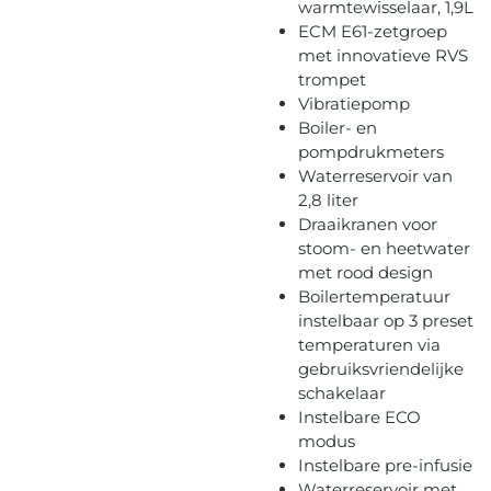
warmtewisselaar, 1,9L
ECM E61-zetgroep
met innovatieve RVS
trompet
Vibratiepomp
Boiler- en
pompdrukmeters
Waterreservoir van
2,8 liter
Draaikranen voor
stoom- en heetwater
met rood design
Boilertemperatuur
instelbaar op 3 preset
temperaturen via
gebruiksvriendelijke
schakelaar
Instelbare ECO
modus
Instelbare pre-infusie
Waterreservoir met