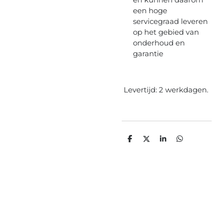
een hoge
servicegraad leveren
op het gebied van
onderhoud en
garantie
Levertijd: 2 werkdagen.
D
D
S
D
e
e
h
e
l
e
a
l
e
l
r
e
n
e
n