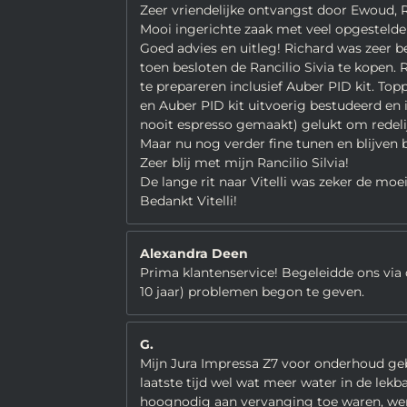
Zeer vriendelijke ontvangst door Ewoud, R
Mooi ingerichte zaak met veel opgestelde
Goed advies en uitleg! Richard was zeer b
toen besloten de Rancilio Sivia te kopen.
te prepareren inclusief Auber PID kit. Top
en Auber PID kit uitvoerig bestudeerd e
nooit espresso gemaakt) gelukt om redelij
Maar nu nog verder fine tunen en blijven 
Zeer blij met mijn Rancilio Silvia!
De lange rit naar Vitelli was zeker de moe
Bedankt Vitelli!
Alexandra Deen
Prima klantenservice! Begeleidde ons via 
10 jaar) problemen begon te geven.
G.
Mijn Jura Impressa Z7 voor onderhoud gebr
laatste tijd wel wat meer water in de lekb
hoognodig aan vervanging toe waren, werd