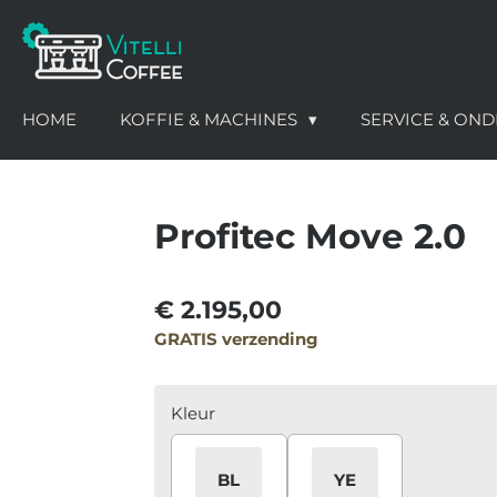
Ga
direct
naar
de
HOME
KOFFIE & MACHINES
SERVICE & O
hoofdinhoud
Profitec Move 2.0
€ 2.195,00
GRATIS verzending
Kleur
BL
YE