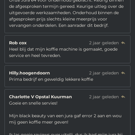
Onze Jura e4 voor onderhoud gebracht. Keurig binnen
de afgesproken termijn gereed. Keurige uitleg over de
uitgevoerde werkzaamheden. Onderhoud binnen de
afgesproken prijs slechts kleine meerprijs voor
vervangen onderdelen. Een aanrader dit bedrijf.
Rob cox
2 jaar geleden
Heel blij dat mijn koffie machine is gemaakt, goede
service en heel tevreden.
Hilly.hoogendoorn
2 jaar geleden
Prima bedrijf en geweldig lekkere koffie
Charlotte V Opstal Kuurman
2 jaar geleden
Goeie en snelle servies!
Mijn black beauty van een jura gaf error 2 aan en wou
mij geen koffie meer geven!
Ik las goeie reviews over vitelli, dus ik had mijn jura bij