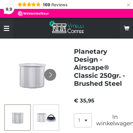
×
169
Reviews
9,9
Planetary
Design -
Airscape®
Classic 250gr. -
Brushed Steel
€ 35,95
In
winkelwage