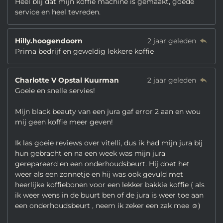
Heel blij dat mijn koffie machine is gemaakt, goede
service en heel tevreden.
Hilly.hoogendoorn
2 jaar geleden
Prima bedrijf en geweldig lekkere koffie
Charlotte V Opstal Kuurman
2 jaar geleden
Goeie en snelle servies!
Mijn black beauty van een jura gaf error 2 aan en wou
mij geen koffie meer geven!
Ik las goeie reviews over vitelli, dus ik had mijn jura bij
hun gebracht en na een week was mijn jura
gerepareerd en een onderhoudsbeurt. Hij doet het
weer als een zonnetje en hij was ook gevuld met
heerlijke koffiebonen voor een lekker bakkie koffie ( als
ik weer wens in de buurt ben of de jura is weer toe aan
een onderhoudsbeurt , neem ik zeker een zak mee ☺️)