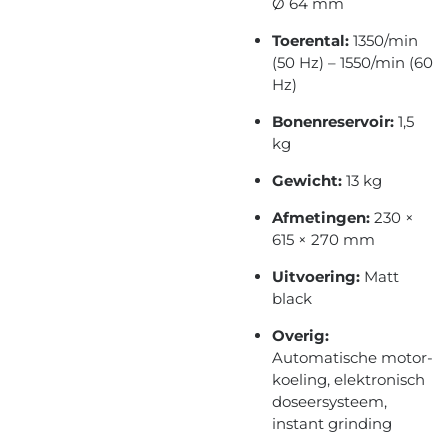
Ø 64 mm
Toerental:
1350/min
(50 Hz) – 1550/min (60
Hz)
Bonenreservoir:
1,5
kg
Gewicht:
13 kg
Afmetingen:
230 ×
615 × 270 mm
Uitvoering:
Matt
black
Overig:
Automatische motor­
koeling, elektronisch
doseersysteem,
instant grinding