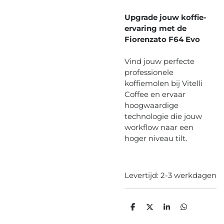
Upgrade jouw koffie-
ervaring met de
Fiorenzato F64 Evo
Vind jouw perfecte
professionele
koffiemolen bij Vitelli
Coffee en ervaar
hoogwaardige
technologie die jouw
workflow naar een
hoger niveau tilt.
Levertijd: 2-3 werkdagen
D
D
S
D
e
e
h
e