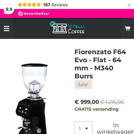
×
167
Reviews
9,9
Fiorenzato F64
Evo - Flat - 64
mm - M340
Burrs
Sale!
€ 999,00
€ 1.216,00
GRATIS verzending
In
winkelwage