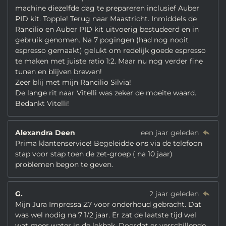
machine diezelfde dag te prepareren inclusief Auber
PID kit. Toppie! Terug naar Maastricht. Inmiddels de
Rancilio en Auber PID kit uitvoerig bestudeerd en in
gebruik genomen. Na 7 pogingen (had nog nooit
espresso gemaakt) gelukt om redelijk goede espresso
te maken met juiste ratio 1:2. Maar nu nog verder fine
tunen en blijven brewen!
Zeer blij met mijn Rancilio Silvia!
De lange rit naar Vitelli was zeker de moeite waard.
Bedankt Vitelli!
Alexandra Deen
een jaar geleden
Prima klantenservice! Begeleidde ons via de telefoon
stap voor stap toen de zet-groep ( na 10 jaar)
problemen begon te geven.
G.
2 jaar geleden
Mijn Jura Impressa Z7 voor onderhoud gebracht. Dat
was wel nodig na 7 1/2 jaar. Er zat de laatste tijd wel
wat meer water in de lekbak. Doordat er verschillende