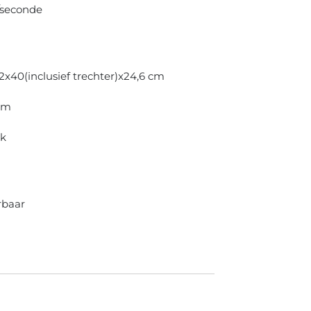
m/seconde
,2x40(
inclusief trechter)
x24,6 cm
am
ak
erbaar