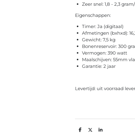
Zeer snel: 1,8 - 2,3 gra
Eigenschappen:
Timer: Ja (digitaal)
Afmetingen (bxhxd): 16
Gewicht: 7,5 kg
Bonenreservoir: 300 gr
Vermogen: 390 watt
Maalschijven: 55mm vl
Garantie: 2 jaar
Levertijd: uit voorraad lev
D
D
S