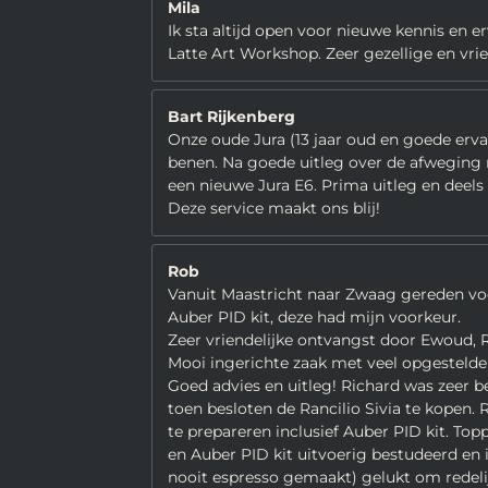
Mila
Ik sta altijd open voor nieuwe kennis en e
Latte Art Workshop. Zeer gezellige en vriend
Bart Rijkenberg
Onze oude Jura (13 jaar oud en goede ervar
benen. Na goede uitleg over de afweging
een nieuwe Jura E6. Prima uitleg en deel
Deze service maakt ons blij!
Rob
Vanuit Maastricht naar Zwaag gereden voo
Auber PID kit, deze had mijn voorkeur.
Zeer vriendelijke ontvangst door Ewoud, R
Mooi ingerichte zaak met veel opgestelde
Goed advies en uitleg! Richard was zeer b
toen besloten de Rancilio Sivia te kopen.
te prepareren inclusief Auber PID kit. Top
en Auber PID kit uitvoerig bestudeerd e
nooit espresso gemaakt) gelukt om redelij