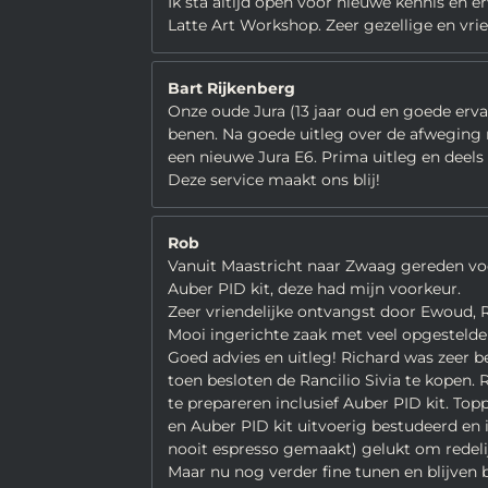
Ik sta altijd open voor nieuwe kennis en e
Latte Art Workshop. Zeer gezellige en vriend
Bart Rijkenberg
Onze oude Jura (13 jaar oud en goede ervar
benen. Na goede uitleg over de afweging
een nieuwe Jura E6. Prima uitleg en deel
Deze service maakt ons blij!
Rob
Vanuit Maastricht naar Zwaag gereden voo
Auber PID kit, deze had mijn voorkeur.
Zeer vriendelijke ontvangst door Ewoud, R
Mooi ingerichte zaak met veel opgestelde
Goed advies en uitleg! Richard was zeer b
toen besloten de Rancilio Sivia te kopen.
te prepareren inclusief Auber PID kit. Top
en Auber PID kit uitvoerig bestudeerd e
nooit espresso gemaakt) gelukt om redelij
Maar nu nog verder fine tunen en blijven 