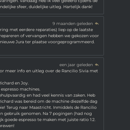
rvaringen. Vandaag heb ik veel geleerd tijdens de
elijke sfeer, duidelijke uitleg. Hartelijk dank!
9 maanden geleden
ing met eerdere reparaties) liep op de laatste
 repareren of vervangen hebben we gekozen voor
s nieuwe Jura ter plaatse voorgeprogrammeerd.
een jaar geleden
r meer info en uitleg over de Rancilio Sivia met
ichard en Joy.
 espresso machines.
ehulpvaardig en had veel kennis van zaken. Heb
 Richard was bereid om de machine diezelfde dag
pie! Terug naar Maastricht. Inmiddels de Rancilio
n in gebruik genomen. Na 7 pogingen (had nog
k goede espresso te maken met juiste ratio 1:2.
brewen!