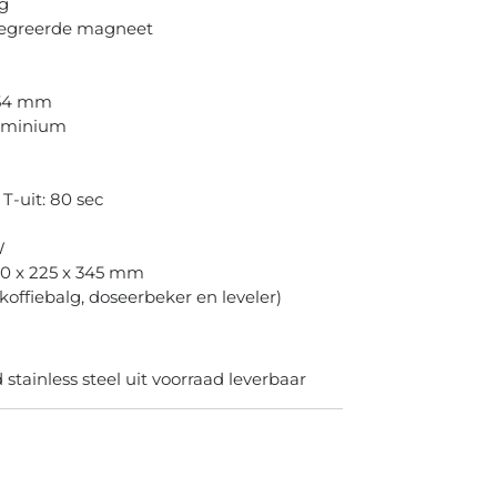
g
tegreerde magneet
 54 mm
uminium
 T-uit: 80 sec
W
20 x 225 x 345 mm
 koffiebalg, doseerbeker en leveler)
 stainless steel uit voorraad leverbaar