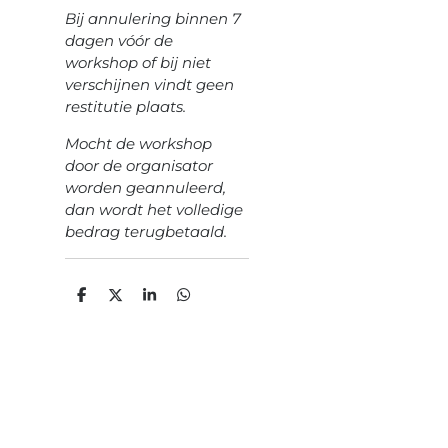
Bij annulering binnen 7
dagen vóór de
workshop of bij niet
verschijnen vindt geen
restitutie plaats.
Mocht de workshop
door de organisator
worden geannuleerd,
dan wordt het volledige
bedrag terugbetaald.
D
D
S
D
e
e
h
e
l
e
a
l
e
l
r
e
n
e
n