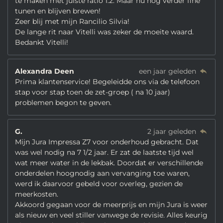
te maken met juiste ratio 1:2. Maar nu nog verder fine
tunen en blijven brewen!
Zeer blij met mijn Rancilio Silvia!
De lange rit naar Vitelli was zeker de moeite waard.
Bedankt Vitelli!
Alexandra Deen
een jaar geleden
Prima klantenservice! Begeleidde ons via de telefoon
stap voor stap toen de zet-groep ( na 10 jaar)
problemen begon te geven.
G.
2 jaar geleden
Mijn Jura Impressa Z7 voor onderhoud gebracht. Dat
was wel nodig na 7 1/2 jaar. Er zat de laatste tijd wel
wat meer water in de lekbak. Doordat er verschillende
onderdelen hoognodig aan vervanging toe waren,
werd ik daarvoor gebeld voor overleg, gezien de
meerkosten.
Akkoord gegaan voor de meerprijs en mijn Jura is weer
als nieuw en veel stiller vanwege de revisie. Alles keurig