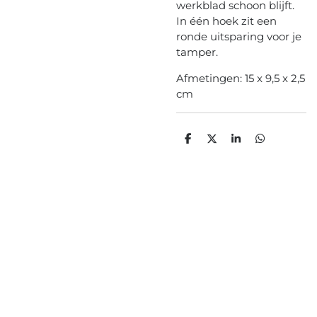
werkblad schoon blijft.
In één hoek zit een
ronde uitsparing voor je
tamper.
Afmetingen: 15 x 9,5 x 2,5
cm
D
D
S
D
e
e
h
e
l
e
a
l
e
l
r
e
n
e
n