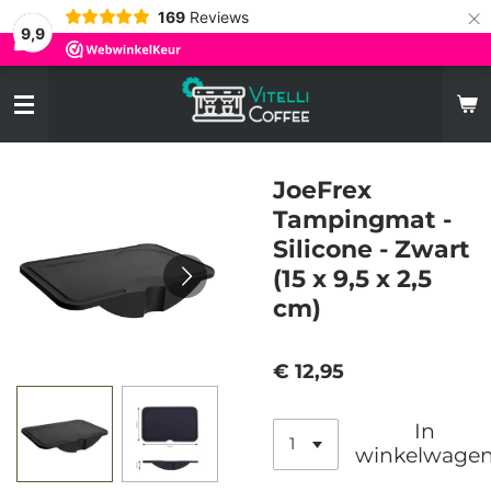
×
169
Reviews
9,9
JoeFrex
Tampingmat -
Silicone - Zwart
(15 x 9,5 x 2,5
cm)
€ 12,95
In
winkelwage