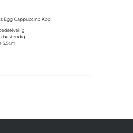
s Egg Cappuccino Kop:
oedselveilig
n bestendig
e 5.5cm