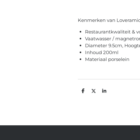
Kenmerken van Loveramic
Restaurantkwaliteit & v
Vaatwasser / magnetro
Diameter 9.5cm, Hoogt
Inhoud 200ml
Materiaal porselein
D
D
S
e
e
h
l
e
a
e
l
r
n
e