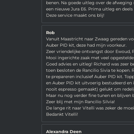
benen. Na goede uitleg over de afweging
een nieuwe Jura E6. Prima uitleg en deel
Deze service maakt ons blij!
Rob
Vanuit Maastricht naar Zwaag gereden voo
Auber PID kit, deze had mijn voorkeur.
Zeer vriendelijke ontvangst door Ewoud, R
Mooi ingerichte zaak met veel opgestelde
Goed advies en uitleg! Richard was zeer b
toen besloten de Rancilio Sivia te kopen.
te prepareren inclusief Auber PID kit. Top
en Auber PID kit uitvoerig bestudeerd e
nooit espresso gemaakt) gelukt om redelij
Maar nu nog verder fine tunen en blijven 
Zeer blij met mijn Rancilio Silvia!
De lange rit naar Vitelli was zeker de moe
Bedankt Vitelli!
Alexandra Deen