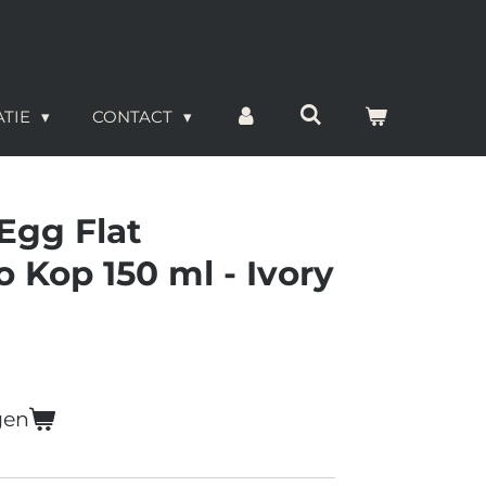
ATIE
CONTACT
Egg Flat
 Kop 150 ml - Ivory
gen