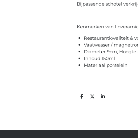
Bijpassende schotel verkri
Kenmerken van Loveramic
Restaurantkwaliteit & v
Vaatwasser / magnetro
Diameter 9cm, Hoogte
Inhoud 150ml
Materiaal porselein
D
D
S
e
e
h
l
e
a
e
l
r
n
e