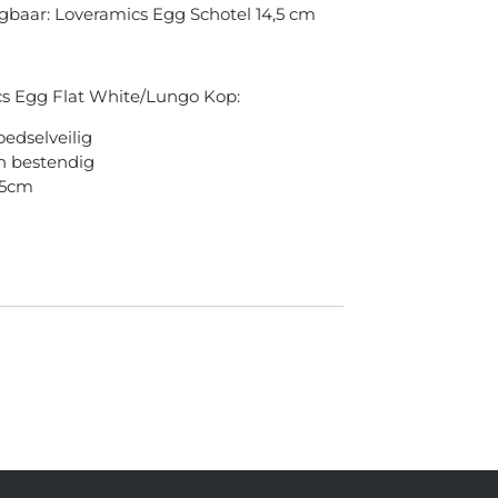
jgbaar: Loveramics Egg Schotel 14,5 cm
s Egg Flat White/Lungo Kop:
oedselveilig
n bestendig
 5cm