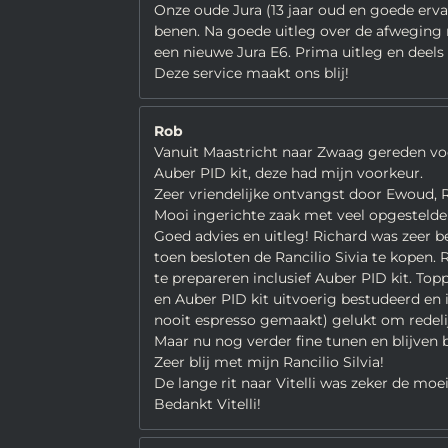
Onze oude Jura (13 jaar oud en goede ervar
benen. Na goede uitleg over de afweging
een nieuwe Jura E6. Prima uitleg en deel
Deze service maakt ons blij!
Rob
Vanuit Maastricht naar Zwaag gereden voo
Auber PID kit, deze had mijn voorkeur.
Zeer vriendelijke ontvangst door Ewoud, R
Mooi ingerichte zaak met veel opgestelde
Goed advies en uitleg! Richard was zeer b
toen besloten de Rancilio Sivia te kopen.
te prepareren inclusief Auber PID kit. Top
en Auber PID kit uitvoerig bestudeerd e
nooit espresso gemaakt) gelukt om redelij
Maar nu nog verder fine tunen en blijven 
Zeer blij met mijn Rancilio Silvia!
De lange rit naar Vitelli was zeker de moe
Bedankt Vitelli!