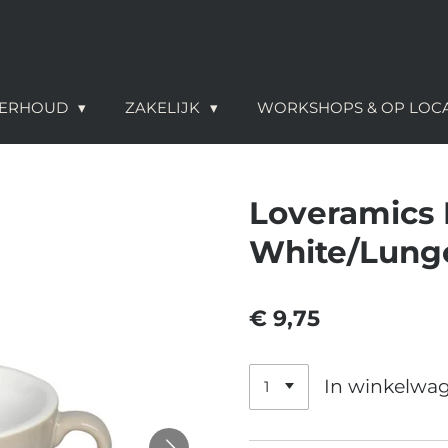
NDERHOUD
ZAKELIJK
WORKSHOPS & OP LOC
Loveramics 
White/Lungo
€ 9,75
In winkelwa