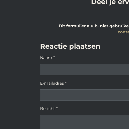
Deel je er
Dit formulier a.u.b.
niet
gebruiken
conta
Reactie plaatsen
Naam *
E-mailadres *
Bericht *