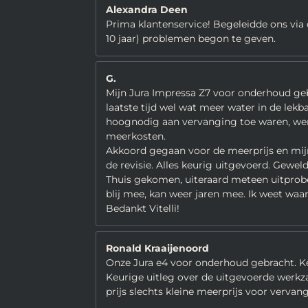
Alexandra Deen
Prima klantenservice! Begeleidde ons via 
10 jaar) problemen begon te geven.
G.
Mijn Jura Impressa Z7 voor onderhoud gebr
laatste tijd wel wat meer water in de lekb
hoognodig aan vervanging toe waren, werd
meerkosten.
Akkoord gegaan voor de meerprijs en mijn 
de revisie. Alles keurig uitgevoerd. Gew
Thuis gekomen, uiteraard meteen uitprober
blij mee, kan weer jaren mee. Ik weet waa
Bedankt Vitelli!
Ronald Kraaijenoord
Onze Jura e4 voor onderhoud gebracht. K
Keurige uitleg over de uitgevoerde wer
prijs slechts kleine meerprijs voor vervan