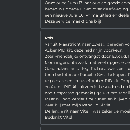
Onze oude Jura (13 jaar oud en goede ervar
benen. Na goede uitleg over de afweging
een nieuwe Jura E6. Prima uitleg en deel
Deze service maakt ons blij!
Rob
Vanuit Maastricht naar Zwaag gereden voo
Auber PID kit, deze had mijn voorkeur.
Zeer vriendelijke ontvangst door Ewoud, R
Mooi ingerichte zaak met veel opgestelde
Goed advies en uitleg! Richard was zeer b
toen besloten de Rancilio Sivia te kopen.
te prepareren inclusief Auber PID kit. Top
en Auber PID kit uitvoerig bestudeerd e
nooit espresso gemaakt) gelukt om redelij
Maar nu nog verder fine tunen en blijven 
Zeer blij met mijn Rancilio Silvia!
De lange rit naar Vitelli was zeker de moe
Bedankt Vitelli!