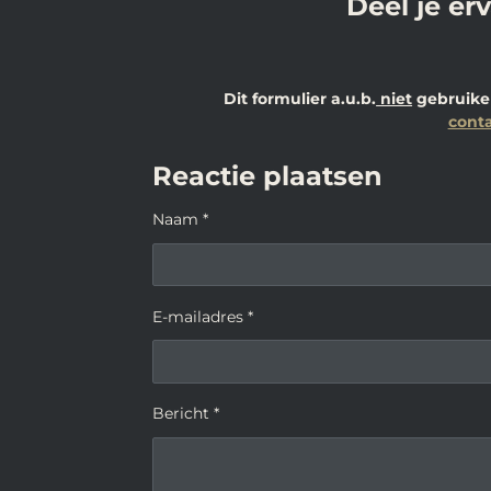
Deel je er
Dit formulier a.u.b.
niet
gebruiken
conta
Reactie plaatsen
Naam *
E-mailadres *
Bericht *