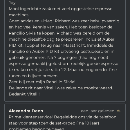
Joy.
Mooi ingerichte zaak met veel opgestelde espresso
machines.
Goed advies en uitleg! Richard was zeer behulpvaardig
en had veel kennis van zaken. Heb toen besloten de
Rancilio Sivia te kopen. Richard was bereid om de
machine diezelfde dag te prepareren inclusief Auber
PID kit. Toppie! Terug naar Maastricht. Inmiddels de
Rancilio en Auber PID kit uitvoerig bestudeerd en in
gebruik genomen. Na 7 pogingen (had nog nooit
espresso gemaakt) gelukt om redelijk goede espresso
te maken met juiste ratio 1:2. Maar nu nog verder fine
tunen en blijven brewen!
Zeer blij met mijn Rancilio Silvia!
De lange rit naar Vitelli was zeker de moeite waard.
Bedankt Vitelli!
Alexandra Deen
een jaar geleden
Prima klantenservice! Begeleidde ons via de telefoon
stap voor stap toen de zet-groep ( na 10 jaar)
problemen begon te geven.