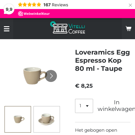
×
167
Reviews
9,9
Loveramics Egg
Espresso Kop
80 ml - Taupe
€ 8,25
In
winkelwage
Het gebogen open