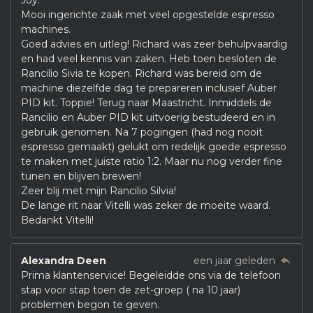
Joy.
Mooi ingerichte zaak met veel opgestelde espresso
machines.
Goed advies en uitleg! Richard was zeer behulpvaardig
en had veel kennis van zaken. Heb toen besloten de
Rancilio Sivia te kopen. Richard was bereid om de
machine diezelfde dag te prepareren inclusief Auber
PID kit. Toppie! Terug naar Maastricht. Inmiddels de
Rancilio en Auber PID kit uitvoerig bestudeerd en in
gebruik genomen. Na 7 pogingen (had nog nooit
espresso gemaakt) gelukt om redelijk goede espresso
te maken met juiste ratio 1:2. Maar nu nog verder fine
tunen en blijven brewen!
Zeer blij met mijn Rancilio Silvia!
De lange rit naar Vitelli was zeker de moeite waard.
Bedankt Vitelli!
Alexandra Deen
een jaar geleden
Prima klantenservice! Begeleidde ons via de telefoon
stap voor stap toen de zet-groep ( na 10 jaar)
problemen begon te geven.