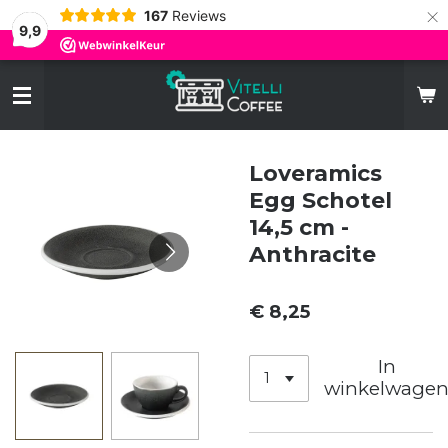
×
167
Reviews
9,9
Loveramics
Egg Schotel
14,5 cm -
Anthracite
€ 8,25
In
winkelwage