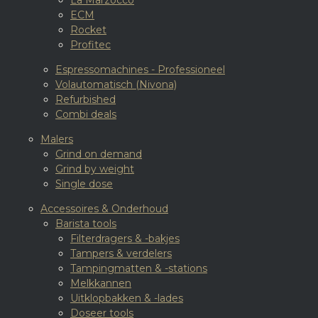
La Marzocco
ECM
Rocket
Profitec
Espressomachines - Professioneel
Volautomatisch (Nivona)
Refurbished
Combi deals
Malers
Grind on demand
Grind by weight
Single dose
Accessoires & Onderhoud
Barista tools
Filterdragers & -bakjes
Tampers & verdelers
Tampingmatten & -stations
Melkkannen
Uitklopbakken & -lades
Doseer tools