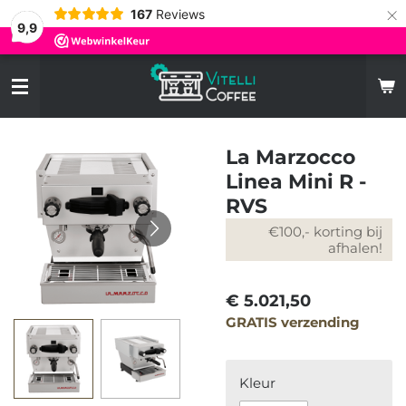
×
167
Reviews
9,9
La Marzocco
Linea Mini R -
RVS
€100,- korting bij
afhalen!
€ 5.021,50
GRATIS verzending
Kleur