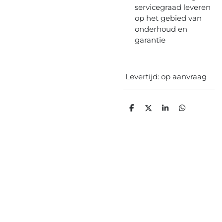
servicegraad leveren
op het gebied van
onderhoud en
garantie
Levertijd: op aanvraag
D
D
S
D
e
e
h
e
l
e
a
l
e
l
r
e
n
e
n