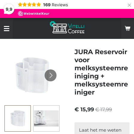
×
169
Reviews
9,9
JURA Reservoir
voor
melksysteemre
iniging +
melksysteemre
iniger
€ 15,99
€ 17,99
Laat het me weten