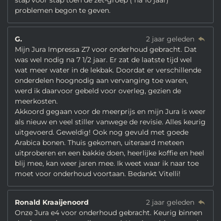
stap voor stap toen de zet-groep ( na 10 jaar)
problemen begon te geven.
G.
2 jaar geleden
Mijn Jura Impressa Z7 voor onderhoud gebracht. Dat
was wel nodig na 7 1/2 jaar. Er zat de laatste tijd wel
wat meer water in de lekbak. Doordat er verschillende
onderdelen hoognodig aan vervanging toe waren,
werd ik daarvoor gebeld voor overleg, gezien de
meerkosten.
Akkoord gegaan voor de meerprijs en mijn Jura is weer
als nieuw en veel stiller vanwege de revisie. Alles keurig
uitgevoerd. Geweldig! Ook nog gevuld met goede
Arabica bonen. Thuis gekomen, uiteraard meteen
uitproberen en een bakkie doen, heerlijke koffie en heel
blij mee, kan weer jaren mee. Ik weet waar ik naar toe
moet voor onderhoud voortaan. Bedankt Vitelli!
Ronald Kraaijenoord
2 jaar geleden
Onze Jura e4 voor onderhoud gebracht. Keurig binnen