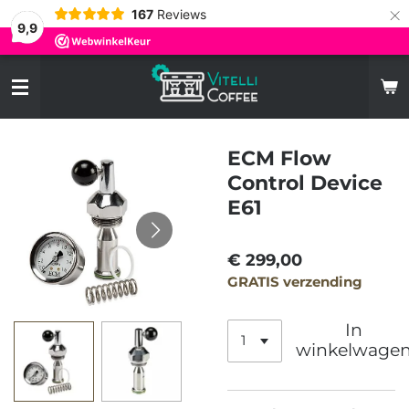
×
167
Reviews
9,9
ECM Flow
Control Device
E61
€ 299,00
GRATIS verzending
In
winkelwage