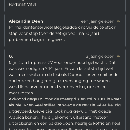
Bedankt Vitelli!
Alexandra Deen
een jaar geleden
Prima klantenservice! Begeleidde ons via de telefoon
stap voor stap toen de zet-groep ( na 10 jaar)
problemen begon te geven.
G.
2 jaar geleden
Mijn Jura Impressa Z7 voor onderhoud gebracht. Dat
was wel nodig na 7 1/2 jaar. Er zat de laatste tijd wel
wat meer water in de lekbak. Doordat er verschillende
onderdelen hoognodig aan vervanging toe waren,
werd ik daarvoor gebeld voor overleg, gezien de
meerkosten.
Akkoord gegaan voor de meerprijs en mijn Jura is weer
als nieuw en veel stiller vanwege de revisie. Alles keurig
uitgevoerd. Geweldig! Ook nog gevuld met goede
Arabica bonen. Thuis gekomen, uiteraard meteen
uitproberen en een bakkie doen, heerlijke koffie en heel
blij mee, kan weer jaren mee. Ik weet waar ik naar toe