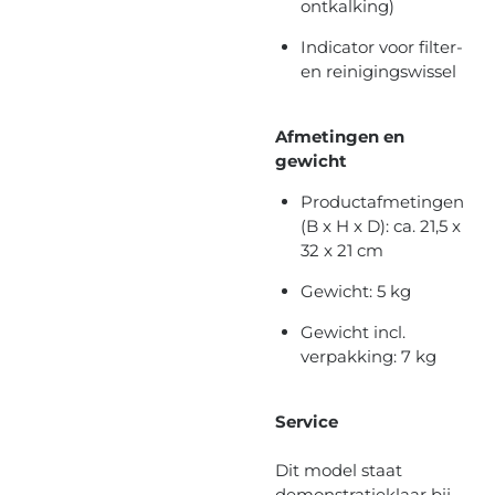
ontkalking)
Indicator voor filter-
en reinigingswissel
Afmetingen en
gewicht
Productafmetingen
(B x H x D): ca. 21,5 x
32 x 21 cm
Gewicht: 5 kg
Gewicht incl.
verpakking: 7 kg
Service
Dit model staat
demonstratieklaar bij