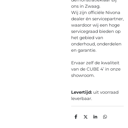
ons in Zwaag.
Wij zijn officiële Nivona
dealer én servicepartner,
waardoor wij een hoge
servicegraad bieden op
het gebied van
onderhoud, onderdelen
en garantie.
Ervaar zelf de kwaliteit
van de CUBE 4’ in onze
showroom.
Levertijd:
uit voorraad
leverbaar.
D
D
S
D
e
e
h
e
l
e
a
l