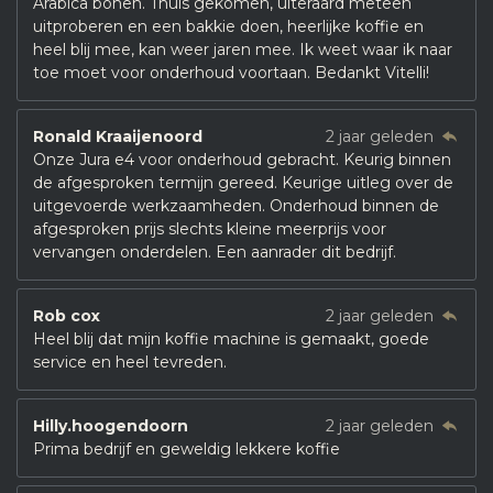
Arabica bonen. Thuis gekomen, uiteraard meteen
uitproberen en een bakkie doen, heerlijke koffie en
heel blij mee, kan weer jaren mee. Ik weet waar ik naar
toe moet voor onderhoud voortaan. Bedankt Vitelli!
Ronald Kraaijenoord
2 jaar geleden
Onze Jura e4 voor onderhoud gebracht. Keurig binnen
de afgesproken termijn gereed. Keurige uitleg over de
uitgevoerde werkzaamheden. Onderhoud binnen de
afgesproken prijs slechts kleine meerprijs voor
vervangen onderdelen. Een aanrader dit bedrijf.
Rob cox
2 jaar geleden
Heel blij dat mijn koffie machine is gemaakt, goede
service en heel tevreden.
Hilly.hoogendoorn
2 jaar geleden
Prima bedrijf en geweldig lekkere koffie