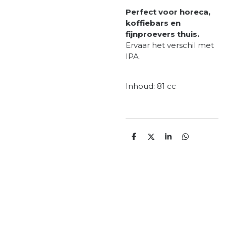
Perfect voor horeca,
koffiebars en
fijnproevers thuis.
Ervaar het verschil met
IPA.
Inhoud: 81 cc
D
D
S
D
e
e
h
e
l
e
a
l
e
l
r
e
n
e
n