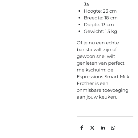
Ja
Hoogte: 23 cm
Breedte: 18 cm
Diepte: 13 cm
Gewicht: 1,5 kg
Of je nu een echte
barista wilt zijn of
gewoon snel wilt
genieten van perfect
melkschuim: de
Espressions Smart Milk
Frother is een
onmisbare toevoeging
aan jouw keuken.
D
D
S
D
e
e
h
e