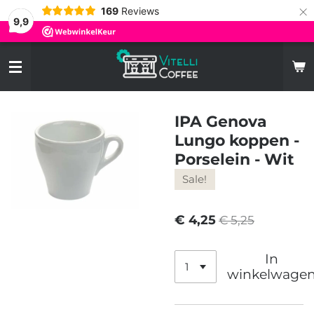
×
169
Reviews
9,9
IPA Genova
Lungo koppen -
Porselein - Wit
Sale!
€ 4,25
€ 5,25
In
winkelwage