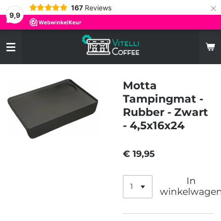
×
167
Reviews
9,9
Motta
Tampingmat -
Rubber - Zwart
- 4,5x16x24
€ 19,95
In
winkelwage