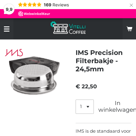
×
169
Reviews
9,9
IMS Precision
Filterbakje -
24,5mm
€ 22,50
In
winkelwage
IMS is de standaard voor