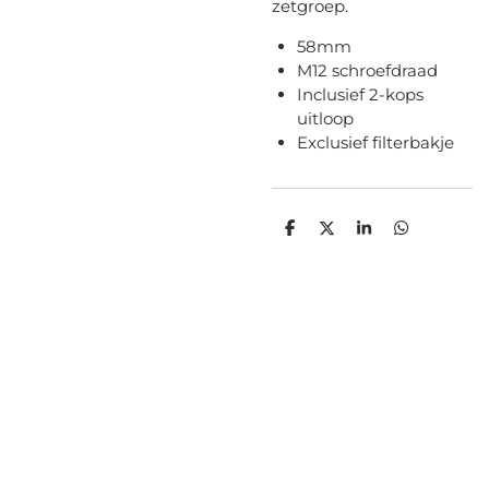
zetgroep.
58mm
M12 schroefdraad
Inclusief 2-kops
uitloop
Exclusief filterbakje
D
D
S
D
e
e
h
e
l
e
a
l
e
l
r
e
n
e
n