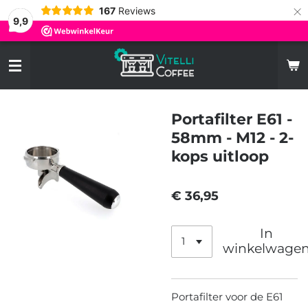
×
167
Reviews
9,9
Portafilter E61 -
58mm - M12 - 2-
kops uitloop
€ 36,95
In
winkelwage
Portafilter voor de E61