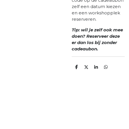
code op de cadeaubon
zelf een datum kiezen
en een workshopplek
reserveren.
Tip: wil je zelf ook mee
doen? Reserveer deze
er dan los bij zonder
cadeaubon.
D
D
S
D
e
e
h
e
l
e
a
l
e
l
r
e
n
e
n