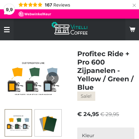
×
167
Reviews
9,9
Profitec Ride +
Pro 600
Zijpanelen -
Yellow / Green /
Blue
Sale!
€ 24,95
€ 29,95
Kleur