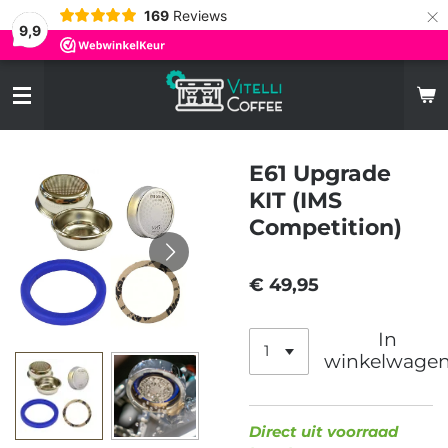
×
169
Reviews
9,9
E61 Upgrade
KIT (IMS
Competition)
€ 49,95
In
winkelwage
Direct uit voorraad