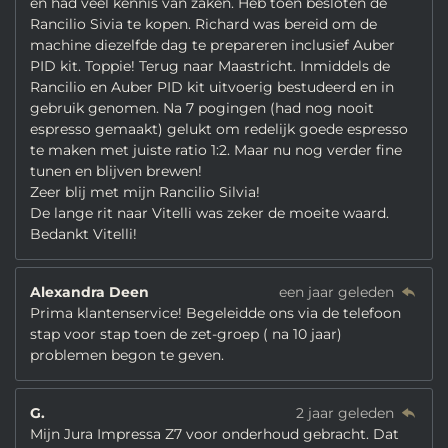
en had veel kennis van zaken. Heb toen besloten de
Rancilio Sivia te kopen. Richard was bereid om de
machine diezelfde dag te prepareren inclusief Auber
PID kit. Toppie! Terug naar Maastricht. Inmiddels de
Rancilio en Auber PID kit uitvoerig bestudeerd en in
gebruik genomen. Na 7 pogingen (had nog nooit
espresso gemaakt) gelukt om redelijk goede espresso
te maken met juiste ratio 1:2. Maar nu nog verder fine
tunen en blijven brewen!
Zeer blij met mijn Rancilio Silvia!
De lange rit naar Vitelli was zeker de moeite waard.
Bedankt Vitelli!
Alexandra Deen
een jaar geleden
Prima klantenservice! Begeleidde ons via de telefoon
stap voor stap toen de zet-groep ( na 10 jaar)
problemen begon te geven.
G.
2 jaar geleden
Mijn Jura Impressa Z7 voor onderhoud gebracht. Dat