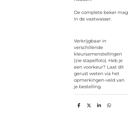
De complete beker mag
in de vaatwasser.
Verkrijgbaar in
verschillende
kleursamenstellingen
(zie stapelfoto). Heb je
een voorkeur? Laat dit
gerust weten via het
opmerkingen-veld van
je bestelling.
D
D
S
D
e
e
h
e
l
e
a
l
e
l
r
e
n
e
n