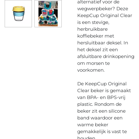
alternatief voor de
wegwerpbeker? Deze
KeepCup Original Clear
is een stevige,
herbruikbare
koffiebeker met
hersluitbaar deksel. In
het deksel zit een
afsluitbare drinkopening
om morsen te
voorkomen.
De KeepCup Original
Clear beker is gemaakt
van BPA- en BPS-vrij
plastic. R
ondom de
beker zit een silicone
band waardoor een
warme beker
gemakkelijk is vast te
houden.