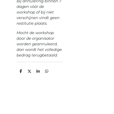
Bij annulering binnen 7
dagen vóór de
workshop of bij niet
verschijnen vindt geen
restitutie plaats.
Mocht de workshop
door de organisator
worden geannuleerd,
dan wordt het volledige
bedrag terugbetaald.
D
D
S
D
e
e
h
e
l
e
a
l
e
l
r
e
n
e
n